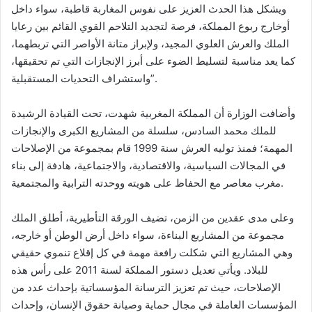
ويشكل هذا الحدث العزيز على نفوس المغاربة قاطبة، سواء داخل
أوخارج ربوع المملكة، فرصة لتجديد التلاحم القوي القائم بين رعايا
الملك والعرش العلوي المجيد، ولإبراز متانة الأواصر التي تربطهما،
كما يعد مناسبة لتسليط الضوء على أبرز الإنجازات التي تم تحقيقها،
واستشراف التحديات المستقبلية”.
وأضافت الوزارة أن المملكة المغربية شهدت، تحت القيادة الرشيدة
للملك محمد السادس، سلسلة من المشاريع الكبرى والإنجازات
المهمة؛ فمنذ توليه العرش سنة 1999 قام بمجموعة من الإصلاحات
في المجالات السياسية، والاقتصادية، والاجتماعية، هادفة إلى بناء
مغرب معاصر مع الحفاظ على هويته ووحدته الترابية والمجتمعية.
وعلى مدى عقدين من الزمن، تضيف الورقة التأطيرية، أطلق الملك
مجموعة من المشاريع البناءة، سواء داخل أرض الوطن أو خارجه،
وهي المشاريع التي شكلت رافعة مهمة في كل إقلاع تنموي حقيقي
للبلاد. ويأتي تعديل دستور المملكة لسنة 2011 على رأس هذه
الإصلاحات، حيث تم تعزيز الترسانة المؤسساتية بإحداث عدد من
المؤسسات العاملة في مجال حماية وصيانة حقوق الإنسان، وإحداث