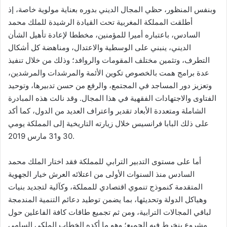
وبنفس المنظور، حظي المجال الديني بدوره بعناية مولوية خاصة، إذ
أطلقت المملكة المغربية تحت القيادة الرشيدة للملك محمد
السادس، باعتباره أميرا للمؤمنين، مخططا لإعادة تأهيل الشأن
الديني، ينبني على الوسطية والاعتدال، ومناهضة كل أشكال
التطرف، وتثمين مختلف المقومات والروافد؛ وذلك من خلال تنفيذ
عدة برامج همت بالخصوص تكوين الأئمة والمرشدات والمرشدين،
وتعزيز دور المساجد في المجتمع، والرفع من حسن تدبيرها، وتوحيد
الفتاوى والاجتهادات الفقهية في هذا المجال. وقد نالت هذه المبادرة
الشاملة ومتعددة الأبعاد تقدير واعتراف العديد من الدول، كما أكد
على ذلك البابا فرانسيس خلال زيارته التاريخية إلى المملكة يومي
30 و31 مارس 2019.
أما على مستوى التدبير الترابي للمملكة فقد اختار الملك محمد
السادس منذ السنوات الأولى من اعتلائه العرش خيار الجهوية
المتقدمة كنموذج تنموي اقتصادي للمملكة، وكآلية لتجديد بنيات
وهياكل الدولة وتحديثها، بما يضمن توطيد دعائم التنمية المندمجة
لباقي المجالات الترابية، ومن ثم تجميع طاقات كافة الفاعلين حول
مشروع ينخرط فيه الجميع؛ وهو ما أكده الخطاب الملكي السامي