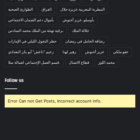
المطربة المغربية عزيزة جلال
العراق
الطوارئ الصحية
بأوسلو..عزيز أخنوش
بأموال دعم الضمان الاجتماعي
جلالة الملك
برقية تهنئة من الملك محمد السادس
رشاقة الحامل في رمضان
حظر التجول الليلي في الإمارات
عفو ملكي
عزيز أخنوش
زهير لهنا
زعيم "داعش" أبو بكر البغدادي
محمد اللوز
قطاع الاتصال
قسم العمل الإجتماعي لعمالة سلا.
Follow us
Error Can not Get Posts, Incorrect account info.