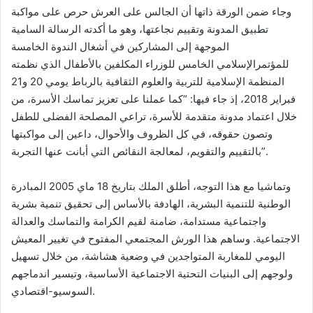
وجاء ضمن الورقة ذاتها أن الجالس على العرش حرص على مواكبة
تطبيق المدونة وتقييم نجاعتها، وهو ما أكدته الرسالة السامية
الموجهة إلى المشاركين في أشغال الندوة الخامسة
للمؤتمرالإسلامي الخامس للوزراء المكلفين بالأطفال الذي نظمته
المنظمة الإسلامية للتربية والعلوم الثقافية بالرباط يومي 20 و21
فبراير 2018، إذ جاء فيها: “كما عملنا على تعزيز تماسك الأسرة، من
خلال اعتماد مدونة متقدمة للأسرة، تراعي المصلحة الفضلى للطفل
وتصون حقوقه، في كل الظروف والأحوال، داعين إلى مواكبتها
بالتقييم والتقويم، لمعالجة النقائص التي أبانت عنها التجربة”.
وتماشيا مع هذا التوجه، أطلق الملك بتاريخ 18 ماي 2005 المبادرة
الوطنية للتنمية البشرية، الهادفة بالأساس إلى تحقيق تنمية بشرية
واجتماعية مستدامة، ضامنة لقيم الكرامة والتماسك والعدالة
الاجتماعية. وساهم هذا الورش المجتمعي المفتوح في تغيير المعيش
اليومي للمغاربة المتواجدين في وضعية هشاشة، من خلال تسهيل
ولوجهم إلى البنيات التحتية الاجتماعية الأساسية، وتيسير اندماجهم
السوسيو-اقتصادي.