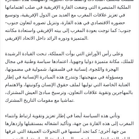
الملكية المتبصرة التي وضعت القارة الإفريقية في صلب اهتماماتها
في تعزيز علاقات المغرب مع العديد من الدول الإفريقية، وتوسيع
حضوره الاقتصادي في هذه القارة، وتنزيل تصوره لتعاون جنوب-
جنوب؛ كما توجت بعودة المغرب إلى بيته الإفريقي واستعادة مكانته
المتميزة ودوره الرائد داخل الاتحاد الإفريقي.
وعلى رأس الأوراش التي بوأت المملكة، تـحت القيادة الرشيدة
للملك، مكانة متميزة دوليا وجهويا، اعتمادها سياسة وطنية في مجال
الهجرة واللجوء، إنسانية في فلسفتها، شمولية في مضمونها،
ومسؤولة في منهجيتها؛ وتندرج هذه المبادرة الإنسانية في إطار
العناية الخاصة التي توليها لملف حقوق الإنسان وكونيتها، والاهتمام
بالمهاجرين وتقوية علاقات التعاون، وترسيخ مبادئ العيش المشترك،
تماشيا مع مقومات التاريخ المشترك.
وتأتي هذه السياسة أيضا في إطار تعزيز وتقوية ارتباط وانتماء
المغرب إلى هذه القارة من جهة، وتأكيد انشغاله بمستقبلها وازدهارها
من جهة أخرى؛ كما تجد أسسها في التحولات العميقة التي عرفها
البلد، الذي انتقل من بلد عبور إلى بلد استقبال واستقرار العديد من