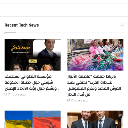
Recent Tech News
بالرباط جمعية “عاصمة الأنوار
مؤسسة التطواني تستضيف
لتــجارة القرب” تحتفي بعيد
شوكي حول حصيلة الحكومة
العرش المجيد وتكرم المتفوقين
ولشكر حول رؤية الاتحاد للإصلاح .
من أبناء التجار
7 hours ago
7 hours ago