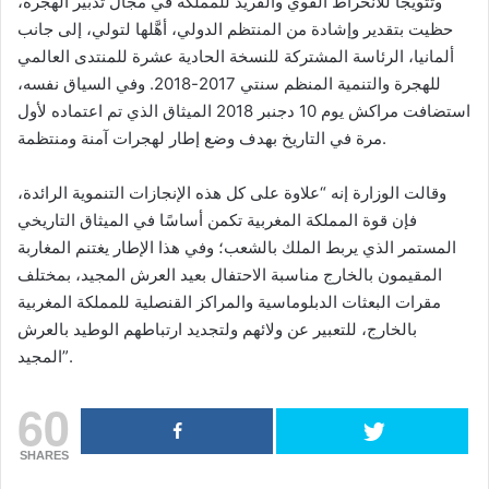
وتتويجا للانخراط القوي والفريد للمملكة في مجال تدبير الهجرة،
حظيت بتقدير وإشادة من المنتظم الدولي، أهَّلها لتولي، إلى جانب
ألمانيا، الرئاسة المشتركة للنسخة الحادية عشرة للمنتدى العالمي
للهجرة والتنمية المنظم سنتي 2017-2018. وفي السياق نفسه،
استضافت مراكش يوم 10 دجنبر 2018 الميثاق الذي تم اعتماده لأول
مرة في التاريخ بهدف وضع إطار لهجرات آمنة ومنتظمة.
وقالت الوزارة إنه “علاوة على كل هذه الإنجازات التنموية الرائدة،
فإن قوة المملكة المغربية تكمن أساسًا في الميثاق التاريخي
المستمر الذي يربط الملك بالشعب؛ وفي هذا الإطار يغتنم المغاربة
المقيمون بالخارج مناسبة الاحتفال بعيد العرش المجيد، بمختلف
مقرات البعثات الدبلوماسية والمراكز القنصلية للمملكة المغربية
بالخارج، للتعبير عن ولائهم ولتجديد ارتباطهم الوطيد بالعرش
المجيد”.
60
SHARES