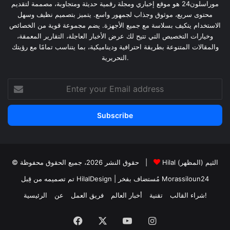
موراسلون24 هو موقع إخباري ومجلة رقمية حديثة ومتجاوبة، مصممة لتقديم
محتوى سريع، موثوق وجذاب لجمهور واسع. يتميز بتصميم نظيف وسهل
الاستخدام يتكيف بسلاسة مع جميع الأجهزة. يضم مجموعة قوية من الخصائص
وخيارات التخصيص التي تتيح لك عرض الأخبار العاجلة، التقارير المعمقة،
والمقالات المتنوعة بطريقة احترافية وديناميكية، بما يتناسب تمامًا مع رؤيتك
التحريرية.
Enter
your
Email
address
Hilal الثيم (المظهر)
© حقوق النشر 2026، جميع الحقوق محفوظة |
Morassiloun24
| مُستضاف بفخر
تم تصميمه من قِبل HilalDesign
شراء القالب!
تقنية
أخبار العالم
فريق العمل
عن
الرئيسية
Facebook
X
YouTube
Instagram