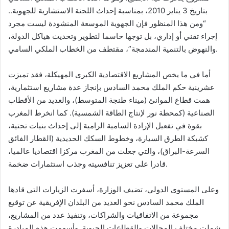
بتاريخ 3 يناير 2010، بمناسبة إحداث اللجنة الاستشارية للجهوية..
“ومن هذا المنظور فإن الجهوية الموسعة المنشودة ليست مجرد
إجراء تقني أو إداري، بل توجها حاسما لتطوير وتحديث هياكل الدولة،
والنهوض بالتنمية المندمجة”، مقتطف من الخطاب الملكي السامي.
أما في ما يخص المشاريع الاقتصادية الكبرى المهيكلة، فقد تميزت
عشرينية حكم الملك محمد السادس بإنجاز عدة مشاريع استثمارية،
همت قطاع الموانئ (ميناء طنجة المتوسط)، والعديد من الأقطاب
الصناعية (كمحطة نور لإنتاج الطاقة الشمسية). كما انخرط المغرب
بقوة في تفعيل الإرادة السامية الرامية إلى إحداث بنيات تحتية،
كشبكة الطرق السيارة، وخطوط السكك الحديدية (القطار الفائق
السرعة-البراق)، والتي جعلت من المغرب مركزا اقتصاديا عالميا،
قادرا على تعزيز تنافسيته وجذب استثمارات ضخمة.
وعلى المستوى الدولي، تضيف الوزارة، أسفرت الزيارات التي قادها
الملك محمد السادس نحو العديد من البلدان الإفريقية عن توقيع
مجموعة من الاتفاقيات والشراكات، وتنفيذ عدد من المشاريع،
شملت مختلف المجالات والقطاعات الحيوية. وأسهمت هذه المبادرة