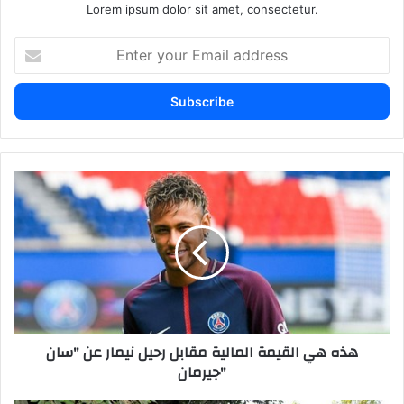
Lorem ipsum dolor sit amet, consectetur.
Enter
your
Email
address
هذه
هي
القيمة
المالية
مقابل
رحيل
نيمار
عن
"سان
هذه هي القيمة المالية مقابل رحيل نيمار عن "سان
جيرمان"
جيرمان"