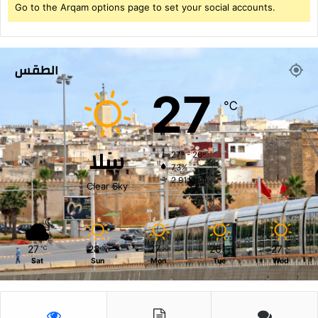
Go to the Arqam options page to set your social accounts.
الطقس
27
℃
سلا
27º - 26º
73%
2.91 km/h
Clear Sky
27
28
27
26
27
℃
℃
℃
℃
℃
Sat
Sun
Mon
Tue
Wed