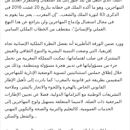
المهاجرين، وهو ما أكده الملك في خطابه بتاريخ 20 غشت 2016 في
الذكرى 63 لثورة الملك والشعب.. “إن المغرب… يعتز بما يقوم به
في مجال استقبال وإدماج المهاجرين ولن يتراجع عن هذا النهج
العملي والإنسانيّ”، مقتطف من الخطاب الملكي السامي.
وورد ضمن الورقة التأطيرية أنه بفضل النظرة الملكية الإنسانية تجاه
إفريقيا، التي وضعت التنمية البشرية والتنوع الثقافي والعيش
المشترك في صلب اهتماماتها، تمكنت المملكة المغربية من تحمل
جزء من مسؤولياتها في تدبير هجرة مسؤولة ومنتظمة، وذلك من
خلال إطلاق حملتين استثنائيتين لتسوية الوضعية الإدارية للمهاجرين
المقيمين بطريقة غير قانونية بالمغرب؛ كما بادرت إلى تأهيل الإطار
القانوني الخاص بالهجرة واللجوء والاتجار بالبشر، وملاءمة
التشريعات الوطنية مع التزاماتها الدولية، فضلا عن تحيين الإطارات
المرجعية ذات الصلة، لاسيما المتعلقة بتسهيل ولوج المهاجرين إلى
الخدمات العمومية، كالتعليم والتربية والصحة والتكوين المهني
والشغل والسكن…