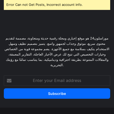
Error Can not Get Posts, Incorrect account info.
موراسلون24 هو موقع إخباري ومجلة رقمية حديثة ومتجاوبة، مصممة لتقديم
محتوى سريع، موثوق وجذاب لجمهور واسع. يتميز بتصميم نظيف وسهل
الاستخدام يتكيف بسلاسة مع جميع الأجهزة. يضم مجموعة قوية من الخصائص
وخيارات التخصيص التي تتيح لك عرض الأخبار العاجلة، التقارير المعمقة،
والمقالات المتنوعة بطريقة احترافية وديناميكية، بما يتناسب تمامًا مع رؤيتك
التحريرية.
Enter
your
Email
address