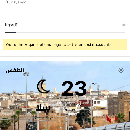
ق
5 days ago
ا
ت
ب
تابعونا
ي
ن
ا
ل
Go to the Arqam options page to set your social accounts.
م
غ
ر
ب
الطقس
و
23
ا
℃
ل
إ
م
سلا
ا
29º - 23º
ر
91%
2.27 km/h
ا
Clear Sky
ت