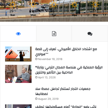
29
28
26
27
27
℃
℃
℃
℃
℃
Sun
Mon
Tue
Wed
Thu
مع اشتداد الخناق الأميركي.. تعرف إلى قصة
“هواوي”
November 19, 2018
*الرؤية الملكية في هندسة المجال الترابي: وزارة
الداخلية بين التأطير والتنزيل
April 13, 2026
جمعيات التجار تستنكر تجاهل عمدة سلا
لمطالبها
August 29, 2019
نائب يضع “الوزارة” أمام مسؤولياتها: توقف