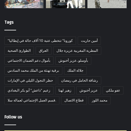
Tags
أمين حاريت
"كورونا" تتخطى عتبة 10 آلاف حالة في إيطاليا
المطربة المغربية عزيزة جلال
العراق
الطوارئ الصحية
بأوسلو..عزيز أخنوش
بأموال دعم الضمان الاجتماعي
جلالة الملك
برقية تهنئة من الملك محمد السادس
رشاقة الحامل في رمضان
حظر التجول الليلي في الإمارات
عفو ملكي
عزيز أخنوش
زهير لهنا
زعيم "داعش" أبو بكر البغدادي
محمد اللوز
قطاع الاتصال
قسم العمل الإجتماعي لعمالة سلا.
Follow us