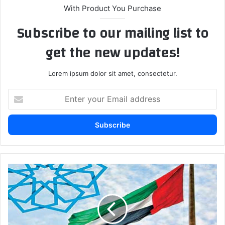
With Product You Purchase
Subscribe to our mailing list to
get the new updates!
Lorem ipsum dolor sit amet, consectetur.
E
n
t
e
r
y
o
u
و
r
ف
E
د
m
ر
a
س
i
م