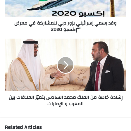
l
ي
a
إ
d
س
وفد رسمي إسرائيلي يزور دبي للمشاركة في معرض
d
ر
“إكسبو 2020”
r
ا
e
ئ
s
ي
إ
s
ل
ش
ي
ا
ي
د
ز
ة
و
خ
ر
ا
د
ص
ب
ة
إشادة خاصة من الملك محمد السادس بتميّز العلاقات بين
ي
م
المغرب و الإمارات
ل
ن
ل
ا
م
ل
ش
م
Related Articles
ا
ل