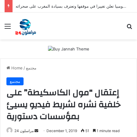
صفعة للبوليساريو.. كولومبيا تعلن تغييرا في موقفها وتعترف بسيادة المغرب على صحرائه
Menu
S
مجتمع
/
Home
مجتمع
إعتقال “مول الكاسكيطة” على
خلفية نشره لشريط فيديو يسيئ
بمؤسسات دستورية
1 minute read
51
December 1, 2019
S
مراسلون 24