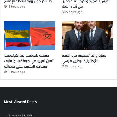
العرش المجيد وتكرم المتفوقين
ولشكر حول رؤية الاتحاد للإصلاح .
من أبناء التجار
15 hours ago
15 hours ago
وفاة والد أسطورة كرة القدم
صفعة للبوليساريو.. كولومبيا
الأرجنتينية ليونيل ميسي
تعلن تغييرا في موقفها وتعترف
بسيادة المغرب على صحرائه
15 hours ago
15 hours ago
Most Viewed Posts
November 19, 2018