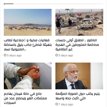
ر
ك
ك
م
ة
ح
ف
م
ي
د
م
ا
ع
ل
ر
س
الناظور .. انطلاق أولى جلسات
فعاليات مدنية و َجماعية تطالب
ض
ا
محاكمة المتورطين في الهجرة
بتهيئة شاطئ جذاب يليق بالساكنة
“
د
غير النظامية
المليونية لسلا…
إ
س
5 days ago
5 days ago
ك
ب
س
ت
ب
م
و
يّ
2
ز
0
ا
2
ل
0
ع
يتيم يكتب حول الصورة المؤلمة
جانح في حالة هيجان يهاجم
”
التي اثارث جدلا واسعا
ممتلكات الغير ويحطم عدد من
ل
السيارات
ا
7 days ago