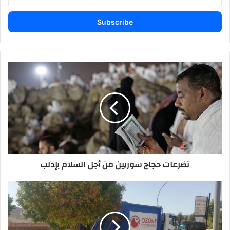
your
Email
address
تضرعات
حجاج
سوريين
من
أجل
السلام
بإدلب
تضرعات حجاج سوريين من أجل السلام بإدلب
أسطول
النظافة
التابع
لشركة
أوزون