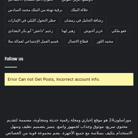
جلالة الملك
برقية تهنئة من الملك محمد السادس
رشاقة الحامل في رمضان
حظر التجول الليلي في الإمارات
عفو ملكي
عزيز أخنوش
زهير لهنا
زعيم "داعش" أبو بكر البغدادي
محمد اللوز
قطاع الاتصال
قسم العمل الإجتماعي لعمالة سلا.
Follow us
Error Can not Get Posts, Incorrect account info.
موراسلون24 هو موقع إخباري ومجلة رقمية حديثة ومتجاوبة، مصممة لتقديم
محتوى سريع، موثوق وجذاب لجمهور واسع. يتميز بتصميم نظيف وسهل
الاستخدام يتكيف بسلاسة مع جميع الأجهزة. يضم مجموعة قوية من الخصائص