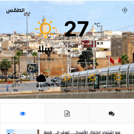
الطقس
27
℃
سلا
27º - 26º
79%
0.78 km/h
Clear Sky
27
31
29
25
26
℃
℃
℃
℃
℃
Fri
Sat
Sun
Mon
Tue
مع اشتداد الخناق الأميركي.. تعرف إلى قصة