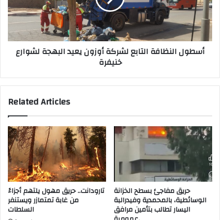
يعيد
البهجة
لشوارع
خنيفرة
أسطول النظافة التابع لشركة أوزون يعيد البهجة لشوارع
خنيفرة
Related Articles
حريق مفاجئ بسطح الخزانة
تارودانت.. حريق مهول يلتهم أجزاءً
الوسائطية، بالمحمدية وفيدرالبة
من غابة تمتمازر ويستنفر
اليسار تطالب بتأمين مرافق
السلطات
عمومية.