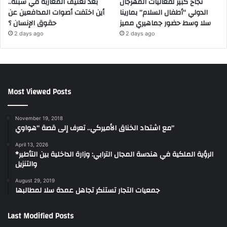
نجاح كبير لفعاليات المهرجان
بعد تعنيف المغاربة في سبتة..
الدولي “أطفال السلام” بمارينا
أين اختفت أصوات المدافعين عن
سلا وسط حضور جماهيري مميز
حقوق الإنسان ؟
2 days ago
2 days ago
Most Viewed Posts
November 19, 2018
مع اشتداد الخناق الأميركي.. تعرف إلى قصة “هواوي”
April 13, 2026
*الرؤية الملكية في هندسة المجال الترابي: وزارة الداخلية بين التأطير
والتنزيل
August 29, 2019
جمعيات التجار تستنكر تجاهل عمدة سلا لمطالبها
Last Modified Posts