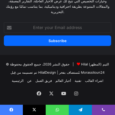
وخيارات التخصيص التي تتيح لك عرض الأخبار العاجلة، التقارير المعمقة،
والمقالات المتنوعة بطريقة احترافية وديناميكية، بما يتناسب تمامًا مع رؤيتك
التحريرية.
Enter
your
Email
address
Hilal الثيم (المظهر)
© حقوق النشر 2026، جميع الحقوق محفوظة |
Morassiloun24
| مُستضاف بفخر
تم تصميمه من قِبل HilalDesign
شراء القالب!
تقنية
أخبار العالم
فريق العمل
عن
الرئيسية
Facebook
X
YouTube
Instagram
Facebook
X
WhatsApp
Telegram
Viber