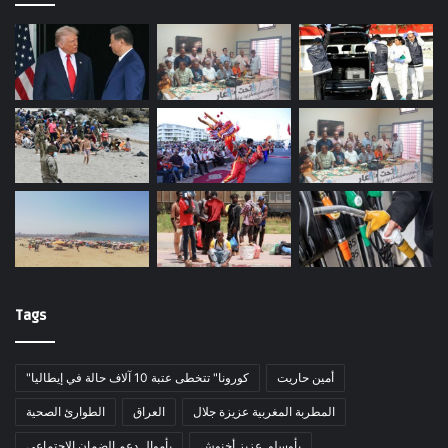
Tags
أمين حاريت
"كورونا" تتخطى عتبة 10 آلاف حالة في إيطاليا
المطربة المغربية عزيزة جلال
العراق
الطوارئ الصحية
بأوسلو..عزيز أخنوش
بأموال دعم الضمان الاجتماعي