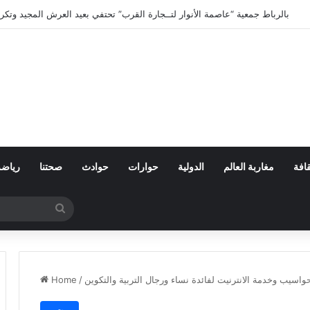
صفعة للبوليساريو.. كولومبيا تعلن تغييرا في موقفها وتعترف
افة
مغاربة العالم
الدولية
حوارات
حوادث
صحتنا
رياضة
Search
for
Home
/
مجتمع