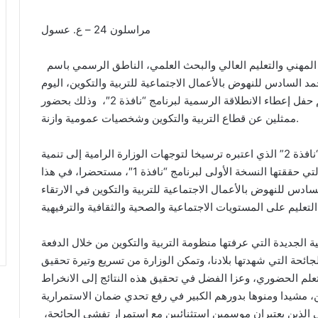
مراسلون 24 – ع. عسول
ترأس سعيد أمزازي، وزير التربية الوطنية والتكوين المهني والتعليم العالي والبحث العلمي، الناطق الرسمي باسم
لسادس للنهوض بالأعمال الاجتماعية للتربية والتكوين، اليوم
الاربعاء 9 يونيو الجاري ، بمقر المؤسسة، مراسم حفل إعطاء الانطلاقة الرسمية لبرنامج “نافذة 2″، وذلك بحضور
ممثلين عن قطاع التربية والتكوين وشخصيات عمومية وازنة.
وفي كلمة بالمناسبة، ثمن سعيد أمزازي برنامج “نافذة 2” الذي اعتبره ترسيخا لتوجهات الوزارة الرامية إلى تنمية
وتطوير التعليم “عن بعد”، وكذا تتويجا للنتائج الإيجابية التي حققتها النسخة الأولى لبرنامج “نافذة 1″، مستحضرا، في هذا
ادس للنهوض بالأعمال الاجتماعية للتربية والتكوين في الارتقاء
مية الجديدة التي عرفتها منظومة التربية والتكوين من خلال الدفعة
جائحة التي شهدتها بلادنا، وتمكن الوزارة من تسريع وتيرة تحقيق
لتعلم الحضوري، وعزا الفضل في تحقيق هذه النتائج إلى الانخراط
ين، مشيدا ومنوها بدورهم الكبير في رفع تحدي ضمان الاستمرارية
 الذين يعتبران موسمين استثنائِيين مع استمرار تفشي الجائحة،