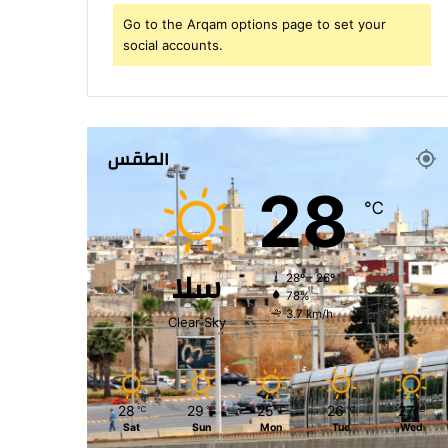
Go to the Arqam options page to set your
social accounts.
الطقس
28
℃
سلا
28º - 26º
78%
3.7 km/h
Clear Sky
28
29
25
26
27
℃
℃
℃
℃
℃
Sat
Sun
Mon
Tue
Wed