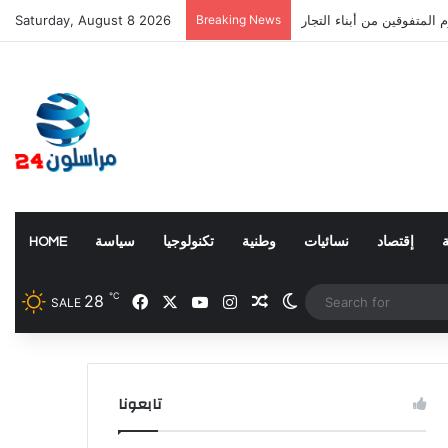
 بسيادة المغرب على صحرائه
Breaking News
Saturday, August 8 2026
إقتصاد
نسائيات
وطنية
تكنولوجيا
سياسة
HOME
℃
28
Facebook
X
YouTube
Instagram
Random Article
Switch skin
SALE
تابعونا