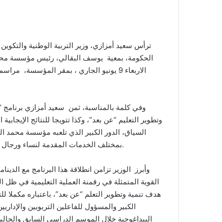
الحكومة، بمعية يوسف البقالي، رئيس مؤسسة محمد ا
السياق، الدور الكبير الذي تلعبه مؤسسة محمد الس
بمختلف الخدمات المقدمة لنساء ورجال التعليم على المستويات الاجتماعية والصحية والثقافية والترفيهية.
وأبرز الوزير تزامن انطلاقة هذا البرنامج مع الدينا
القوية المتمثلة في رقمنة العملية التعليمية في ظل ال
هدف تنمية وتطوير التعلم “عن بعد”، باعتباره مكملا ل
الكبير والمسؤول للفاعلين التربويين والإداري
البيداغوجية خلال الموسم الدراسي السابق والحالي