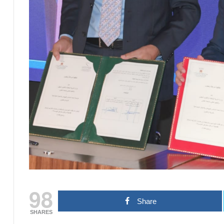
98
Share
SHARES