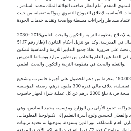
 التنموي المقدم أمام أنظار صاحب الجلالة الملك محمد السادس،
ة إحدى الرافعات الأساسية لإطلاق النموذج التنموي ومواكبة تفعيله، من حيث
كما يتزامن، كذلك، مع تفعيل توصيات الرؤية الاستراتيجية لإصلاح منظومة التربية والتكوين والبحث العلمي2015 -2030
الداعية إلى إدماج ناجع لتكنولوجيا الإعلام والاتصال في المدرسة، وكذا مع تنزيل أحكام القانون الإطار رقم 51.17
 تحث على ضرورة اتخاذ جميع التدابير اللازمة والمناسبة لتمكين
ي في القطاعين العام والخاص من تطوير موارد ووسائط التدريس
والتعلم والبحث في منظومة التربية والتكوين والبحث العلمي.
وتجدر الإشارة أن برنامج “نافذة 2” سيمكن هو الآخر 150.000 منخرط من دعم للحصول على أجهزة حاسوب، وتشجيع
استفادتهم من الإنترنت عالي الصبيب من خلال عروض تفضيلية، بغلاف مالي قدره 300 مليون درهم، رصدته المؤسسة
لشراكة، تجمع الأولى بين الوزارة ومؤسسة محمد السادس، وهي
والفعلي لتحسين ولوج أسرة التعليم إلى تكنولوجيا المعلومات،
ازن العام للمملكة، نور الدين بنسودة، بموجبها تم تحديد ترتيبات
وأحكام عملية لتوزيع منح الدعم على المنخرطين في إطار برنامج “نافذة 2″، فيما اتفاقيات الشراكة الأخرى الموقعة