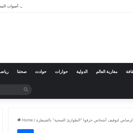
بعد تعنيف المغاربة في سبتة.. أين اختفت أصوات الم
افة
مغاربة العالم
الدولية
حوارات
حوادث
صحتنا
رياضة
Search
for
لرصاص لتوقيف أشخاص خرقوا “الطوارئ الصحية” بالقنيطرة
/
Home
مجتمع