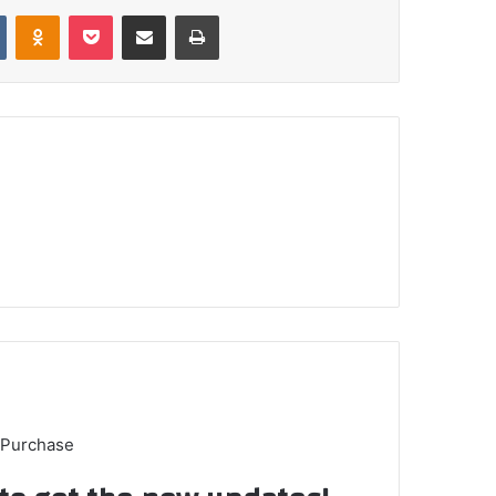
VKontakte
Odnoklassniki
Pocket
Share via Email
Print
 Purchase