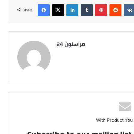
Facebook
X
LinkedIn
Tumblr
Pinterest
Reddit
Share
مراسلون 24
With Product You