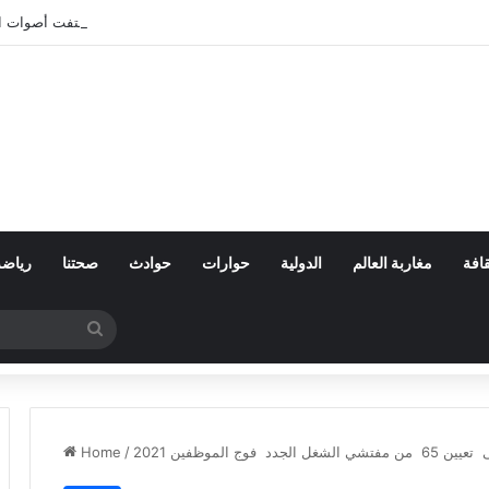
بعد تعنيف المغاربة في سبتة.. أين اختفت أصوات 
افة
مغاربة العالم
الدولية
حوارات
حوادث
صحتنا
رياضة
Search
for
Home
/