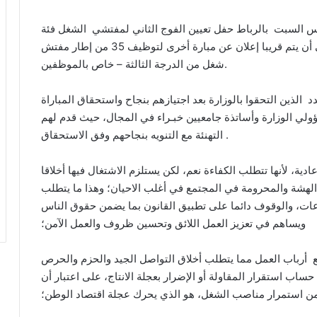
مس السبت بالرباط حفل تعيين الفوج الثاني لمفتشي الشغل فئة
الموظفين برسم سنة2021 والبالغ عددهم 65 على أن يتم قريبا إعلان عن مبارة أخرى لتوظيف 35 من إطار مفتش
شغل من الدرجة الثالثة – خاص بالموظفين.
الذين التحقوا بالوزارة بعد اجتيازهم بنجاح واستحقاق المباراة
ؤولي الوزارة وأساتذة جامعيين خبـراء في المجال، حيث قدم لهم
التهنئة مع التنويه بنجاحهم وفق الاستحقاق .
ية، لأنها تتطلب الكفاءة نعم، لكن يستلزم الاشتغال فيها أخلاقا
الهشة والمحرومة في المجتمع في أغلب الاحيان؛ وهذا ما يتطلب
عات، والوقوف دائما على تطبيق القانون بما يضمن حقوق الناس
ويساهم في تعزيز العمل اللائق وتحسين ظروف والعمل الآمن؛
 أرباب العمل مما يتطلب أخلاق التواصل الجيد والحزم والحرص
اب استقرار المقاولة أو الإضرار بعجلة الانتاج، على اعتبار أن
ضمن استمرار مناصب الشغل، هو الذي يحرك عجلة اقتصاد الوطن؛