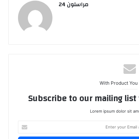
مراسلون 24
With Product You
Subscribe to our mailing lis
Lorem ipsum dolor sit am
E
n
t