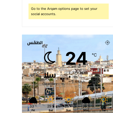
Go to the Arqam options page to set your
social accounts.
الطقس
24
℃
سلا
33º - 24º
78%
2.13 km/h
Clear Sky
33
29
25
25
26
℃
℃
℃
℃
℃
Fri
Sat
Sun
Mon
Tue