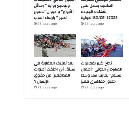
العلمية يحصل على
وتوقيع رواية ” رسائل
شهادة الجودة
الأرواح” و ديوان “دموع
الدوليةISO/CEI 17025
لحجر ” باربعاء الغرب.
21 hours ago
21 hours ago
نجاح كبير لفعاليات
بعد تعنيف المغاربة في
المهرجان الدولي “أطفال
سبتة.. أين اختفت أصوات
السلام” بمارينا سلا وسط
المدافعين عن حقوق
حضور جماهيري مميز
الإنسان ؟
21 hours ago
21 hours ago