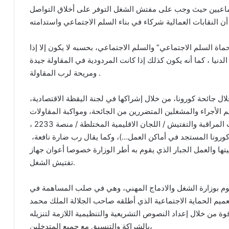
تماعيين حيث وجب على مفتش الشغل التوفر على أخلاق التواصل
السلم الاجتماعي” والسلم الاجتماعي، بحسبه لا يكون إلا إذا
نيا ، كما أنه يكون كذلك إذا كانت المردودية في المقاولة جيدة
ومريحة لرب المقاولة .
لال جائحة كورونا، من خلال إشراكها في لجنة اليقظة الاقتصادية،
م الأجراء والمشغلين المتضررين من الجائحة، ومواكبة المقاولات
لمواجهة تداعيات كوفيد 19 في أماكن العمل ( زيارات المراقبة والتفتيش / اللجان الاقليمية المختلطة / منصة 2233 ،
ورونا المستجد في أماكن العمل…)، وكما يقال رب ضارة نافعة،
تها والعمل الجبار الذي يقوم به أطر الوزارة خصوصا أعوان جهاز
تفتيش الشغل.
ليوم بوزارة الشغل والادماج المهني، وهي في صلب المساهمة في
ميم الحماية الاجتماعية الذي أطلقه صاحب الجلالة الملك محمد
 من خلال إعداد النصوص التشريعية والتنظيمية اللازمة لتنزيله
بالشراكة والتنسيق مع جميع المتدخلين،