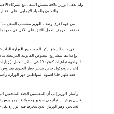
ولم يغفل الوزير علاقة مفتش الشغل مع لشركاء الاج
والتعاون والحياد الإيجابي، على اعتبار أن النقابات العمالية شركاء في بناء السلم الاجتماعي واستدامته.
من جهة أخرى وصف الوزير مفتشـي الشغل ب”حماة 
تحققت ظروف العمل اللائق على الأقل في حدودها الد
في ذات السياق ذكر الوزير بدور الوزارة الرائد خ
وإعدادها لمشاريع النصوص القانونية المرتبطة بدع
إعداد بروتوكول خاص بتدبير خطر العدوى بفيروس ك
فقد ظهر جليا لعموم المواطنين دور الوزارة وأهمي
وأشار الوزير إلى أن المفتشين الجدد الملحقين ا
تنزيل ورش استراتيجي سيغير وجه بلادنا، وهو ورش تع
السادس وهو الورش الذي تنخرط فيه الوزارة بكل قوة