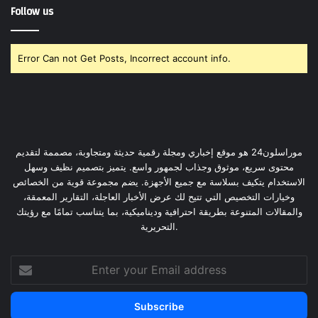
Follow us
Error Can not Get Posts, Incorrect account info.
موراسلون24 هو موقع إخباري ومجلة رقمية حديثة ومتجاوبة، مصممة لتقديم
محتوى سريع، موثوق وجذاب لجمهور واسع. يتميز بتصميم نظيف وسهل
الاستخدام يتكيف بسلاسة مع جميع الأجهزة. يضم مجموعة قوية من الخصائص
وخيارات التخصيص التي تتيح لك عرض الأخبار العاجلة، التقارير المعمقة،
والمقالات المتنوعة بطريقة احترافية وديناميكية، بما يتناسب تمامًا مع رؤيتك
التحريرية.
Enter
your
Email
address