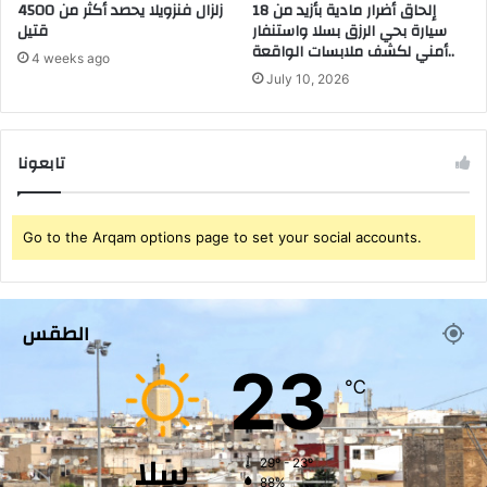
ا
إلحاق أضرار مادية بأزيد من 18
زلزال فنزويلا يحصد أكثر من 4500
ع
سيارة بحي الرزق بسلا واستنفار
قتيل
ب
ا
أمني لكشف ملابسات الواقعة..
ت
ل
4 weeks ago
د
م
July 10, 2026
ا
ا
ئ
ل
ي
ق
تابعونا
ة
ر
ب
و
ت
ي
م
؟
Go to the Arqam options page to set your social accounts.
ا
ر
ة
الطقس
23
℃
سلا
29º - 23º
88%