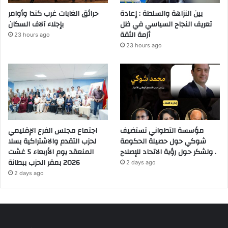
بين النزاهة والسلطة : إعادة
حرائق الغابات غرب كندا وأوامر
تعريف النجاح السياسي في ظل
بإجلاء آلاف السكان
أزمة الثقة
23 hours ago
23 hours ago
مؤسسة التطواني تستضيف
اجتماع مجلس الفرع الإقليمي
شوكي حول حصيلة الحكومة
لحزب التقدم والاشتراكية بسلا
ولشكر حول رؤية الاتحاد للإصلاح .
المنعقد يوم الأربعاء 5 غشت
2026 بمقر الحزب ببطانة
2 days ago
2 days ago