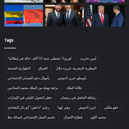
Tags
أمين حاريت
"كورونا" تتخطى عتبة 10 آلاف حالة في إيطاليا
المطربة المغربية عزيزة جلال
العراق
الطوارئ الصحية
بأوسلو..عزيز أخنوش
بأموال دعم الضمان الاجتماعي
جلالة الملك
برقية تهنئة من الملك محمد السادس
رشاقة الحامل في رمضان
حظر التجول الليلي في الإمارات
عفو ملكي
عزيز أخنوش
زهير لهنا
زعيم "داعش" أبو بكر البغدادي
محمد اللوز
قطاع الاتصال
قسم العمل الإجتماعي لعمالة سلا.