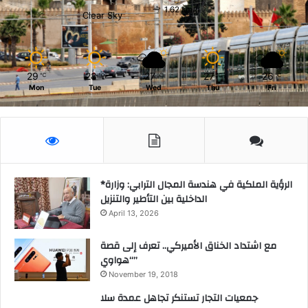
1.62 km/h
Clear Sky
29
28
27
27
26
℃
℃
℃
℃
℃
Mon
Tue
Wed
Thu
Fri
*الرؤية الملكية في هندسة المجال الترابي: وزارة
الداخلية بين التأطير والتنزيل
April 13, 2026
مع اشتداد الخناق الأميركي.. تعرف إلى قصة
“هواوي”
November 19, 2018
جمعيات التجار تستنكر تجاهل عمدة سلا