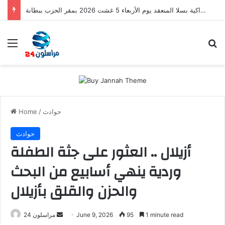
اجتماع مجلس الفرع الإقليمي لحزب التقدم والاشتراكية بسلا المنعقد يوم الأربعاء 5 غشت 2026 بمقر الحزب ببطانة
Menu
S
حوادث
/
Home
حوادث
أزيلال .. العثور على جثة الطفلة
وردية ينهي أسابيع من البحث
والحزن والقلق بأزيلال
1 minute read
95
June 9, 2026
S
مراسلون 24