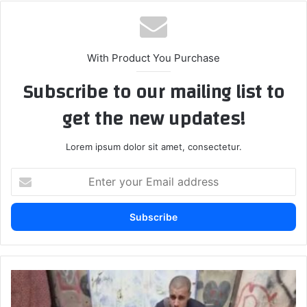
With Product You Purchase
Subscribe to our mailing list to
get the new updates!
Lorem ipsum dolor sit amet, consectetur.
E
n
t
e
r
y
o
u
“
r
ب
E
ن