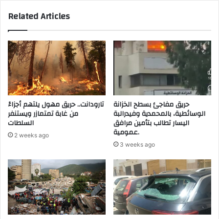
ب
ت
Related Articles
ع
ف
د
ا
م
ع
ث
ت
و
ك
ل
ل
ه
ف
أ
ة
م
"
حريق مفاجئ بسطح الخزانة
تارودانت.. حريق مهول يلتهم أجزاءً
ا
ا
الوسائطية، بالمحمدية وفيدرالبة
من غابة تمتمازر ويستنفر
م
ل
اليسار تطالب بتأمين مرافق
السلطات
ا
ح
عمومية.
2 weeks ago
ل
صّ
3 weeks ago
م
ا
ح
د
ك
ة
م
"
ة
ب
ا
ا
ل
ل