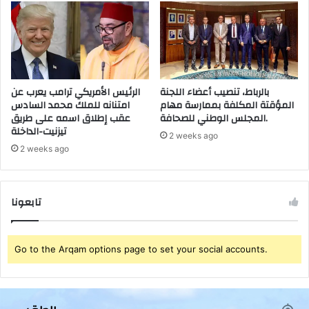
ل
ا
م
ل
ر
ث
ت
و
ي
ا
ن
ب
بالرباط، تنصيب أعضاء اللجنة
الرئيس الأمريكي ترامب يعرب عن
د
ل
المؤقتة المكلفة بممارسة مهام
امتنانه للملك محمد السادس
و
ل
المجلس الوطني للصحافة.
عقب إطلاق اسمه على طريق
ر
م
تيزنيت-الداخلة
ة
س
2 weeks ago
م
ت
2 weeks ago
ا
و
ي
ي
ل
ا
تابعونا
ج
ت
م
ق
ا
ي
ع
Go to the Arqam options page to set your social accounts.
ا
ة
س
س
ي
ل
ة
ا
م