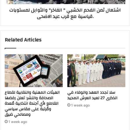
ا
ن
اشتعال ثمن الفحم الخشبي " الفاخر" والثوابل لمستويات
ل
ا
قياسية مع قرب عيد الاضحى.
ع
ل
د
ف
ي
ح
د
م
Related Articles
م
ا
ن
ل
ا
خ
ل
ش
م
ب
س
ي
ت
"
ش
ا
ا
ل
سلا تجدد العهد والوفاء في
الهيئات المهنية والنقابية لقطاع
ر
ف
الذكرى 27 لعيد العرش المجيد
الصحافة والنشر: تعلن رفضها
ي
ا
القاطع لأي أجندة انتخابية مُعدة
1 week ago
ن
خ
ومُرتبة على مقاس سياسي
ي
ومصالحي ضيق
ر
ؤ
"
1 week ago
ج
و