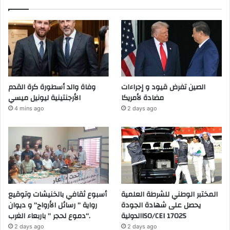
الصين تفرض قيود و إجراءات
وفاة والد أسطورة كرة القدم
مضادة لأمريكا
الأرجنتينية ليونيل ميسي
4 mins ago
2 days ago
المختبر الوطني للشرطة العلمية
أسبوع ثقافي بالخنيشات وتوقيع
يحصل على شهادة الجودة
رواية ” رسائل الأرواح” و ديوان
الدوليةISO/CEI 17025
“دموع لحجر ” باربعاء الغرب.
2 days ago
2 days ago