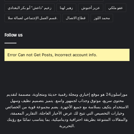
عفو ملكي
عزيز أخنوش
زهير لهنا
زعيم "داعش" أبو بكر البغدادي
محمد اللوز
قطاع الاتصال
قسم العمل الإجتماعي لعمالة سلا.
Follow us
Error Can not Get Posts, Incorrect account info.
موراسلون24 هو موقع إخباري ومجلة رقمية حديثة ومتجاوبة، مصممة لتقديم
محتوى سريع، موثوق وجذاب لجمهور واسع. يتميز بتصميم نظيف وسهل
الاستخدام يتكيف بسلاسة مع جميع الأجهزة. يضم مجموعة قوية من الخصائص
وخيارات التخصيص التي تتيح لك عرض الأخبار العاجلة، التقارير المعمقة،
والمقالات المتنوعة بطريقة احترافية وديناميكية، بما يتناسب تمامًا مع رؤيتك
التحريرية.