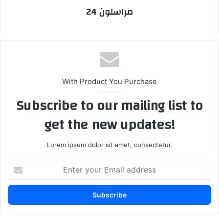
مراسلون 24
With Product You Purchase
Subscribe to our mailing list to
get the new updates!
Lorem ipsum dolor sit amet, consectetur.
E
n
t
e
r
y