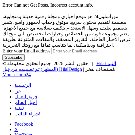
Error Can not Get Posts, Incorrect account info.
موراسلون24 هو موقع إخباري ومجلة رقمية حديثة ومتجاوبة،
مصممة لتقديم محتوى سريع، موثوق وجذاب لجمهور واسع. يتميز
بتصميم نظيف وسهل الاستخدام يتكيف بسلاسة مع جميع الأجهزة.
يضم مجموعة قوية من الخصائص وخيارات التخصيص التي تتيح لك
عرض الأخبار العاجلة، التقارير المعمقة، والمقالات المتنوعة بطريقة
احترافية وديناميكية، بما يتناسب تمامًا مع رؤيتك التحريرية.
Enter your Email address
Hilal الثيم
© حقوق النشر 2026، جميع الحقوق محفوظة |
| مُستضاف بفخر
(المظهر) تم تصميمه من قِبل HilalDesign
Morassiloun24
الرئيسية
عن
فريق العمل
أخبار العالم
تقنية
شراء القالب!
Facebook
X
YouTube