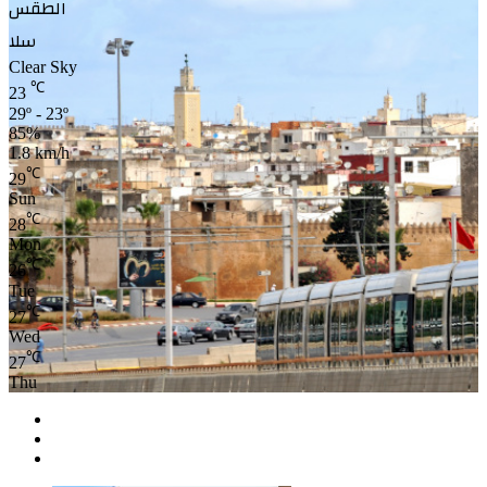
الطقس
سلا
Clear Sky
℃
23
29º - 23º
85%
1.8 km/h
℃
29
Sun
℃
28
Mon
℃
26
Tue
℃
27
Wed
℃
27
Thu