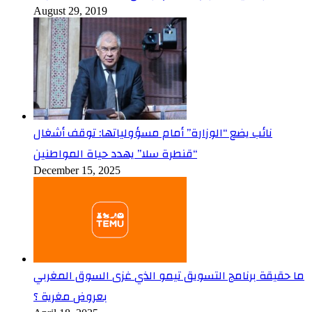
August 29, 2019
نائب يضع “الوزارة” أمام مسؤولياتها: توقف أشغال
“قنطرة سلا” يهدد حياة المواطنين
December 15, 2025
ما حقيقة برنامج التسويق تيمو الذي غزى السوق المغربي
بعروض مغرية ؟