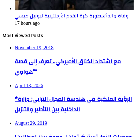
وفاة والد أسطورة كرة القدم الأرجنتينية ليونيل ميسي
17 hours ago
Most Viewed Posts
November 19, 2018
مع اشتداد الخناق الأميركي.. تعرف إلى قصة
“هواوي”
April 13, 2026
*الرؤية الملكية في هندسة المجال الترابي: وزارة
الداخلية بين التأطير والتنزيل
August 29, 2019
جمعيات التجار تستنكر تجاهل عمدة سلا لمطالبها