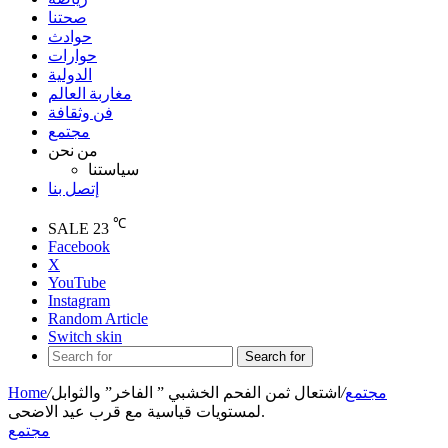
صحتنا
حوادث
حوارات
الدولية
مغاربة العالم
فن وثقافة
مجتمع
من نحن
سياستنا
إتصل بنا
℃
SALE
23
Facebook
X
YouTube
Instagram
Random Article
Switch skin
Search for
مجتمع
/
اشتعال ثمن الفحم الخشبي ” الفاخر” والثوابل
/
Home
لمستويات قياسية مع قرب عيد الاضحى.
مجتمع