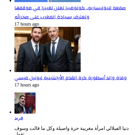
صفعة للبوليساريو.. كولومبيا تعلن تغييرا في موقفها
وتعترف بسيادة المغرب على صحرائه
17 hours ago
وفاة والد أسطورة كرة القدم الأرجنتينية ليونيل ميسي
17 hours ago
فريد
دنيا الفيلالي امرأة مغربية حرة واصيلة وكل ما قالت وسوف
تقول...