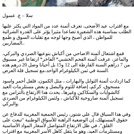
سلا – ع. عسول
مع اقتراب عيد الأضحى، تعرف أثمنة عدد من المواد التي يكثر عليها
الطلب بمناسبة هذه الشعيرة تصاعدا مثيرا يؤثر على القدرة الشرائية
للمواطن ، الذي أصبح وجها لوجه مع تقلبات السوق و طمع
المضاربين..
فمع اشتعال أثمنة الاضاحي من أكباش بنوعيها الصردي والبركي،
والماعز، عرفت أثمنة الفحم الخشبي* الفاخر* ارتفاعا غير مسبوق
من 7 دراهم السنة الفارطة الى 12 و15 بل أحيانا وصل 20 درهم هذه
السنة في ثمن الكيلوغرام الواحد،مع تسجيل قلة العرض.
كما ازدادت أثمنة الثوابل والبهارات ، مثل الكمون، فلفل أحمر واسود
مسحوق، كركم، إضافة للثوم والبصل و بعض مستلزمات العيد
كالشوايات والسكاكين وغيرها.. يحدث هذا الارتفاع بالتزامن مع
تسجيل أثمنة صاروخية للأكباش ، ولثمن الكيلوغرام من الصردي
والبركي.
وفي هذا السياق قال علي شتور، رئيس الجمعية المغربية للدفاع عن
حقوق المستهلك، إن الوضعية الراهنة للأسواق الوطنية “تبعث على
القلق”، في ظل الارتفاع المتواصل لأسعار المواد الأساسية
ومستلزمات العيد، وهو ما يثقل كاهل الأسر المغربية مع اقتراب