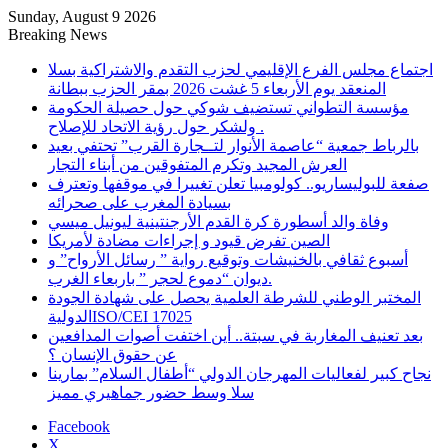
Sunday, August 9 2026
Breaking News
اجتماع مجلس الفرع الإقليمي لحزب التقدم والاشتراكية بسلا
المنعقد يوم الأربعاء 5 غشت 2026 بمقر الحزب ببطانة
مؤسسة التطواني تستضيف شوكي حول حصيلة الحكومة
ولشكر حول رؤية الاتحاد للإصلاح .
بالرباط جمعية “عاصمة الأنوار لتــجارة القرب” تحتفي بعيد
العرش المجيد وتكرم المتفوقين من أبناء التجار
صفعة للبوليساريو.. كولومبيا تعلن تغييرا في موقفها وتعترف
بسيادة المغرب على صحرائه
وفاة والد أسطورة كرة القدم الأرجنتينية ليونيل ميسي
الصين تفرض قيود و إجراءات مضادة لأمريكا
أسبوع ثقافي بالخنيشات وتوقيع رواية ” رسائل الأرواح” و
ديوان “دموع لحجر ” باربعاء الغرب.
المختبر الوطني للشرطة العلمية يحصل على شهادة الجودة
الدوليةISO/CEI 17025
بعد تعنيف المغاربة في سبتة.. أين اختفت أصوات المدافعين
عن حقوق الإنسان ؟
نجاح كبير لفعاليات المهرجان الدولي “أطفال السلام” بمارينا
سلا وسط حضور جماهيري مميز
Facebook
X