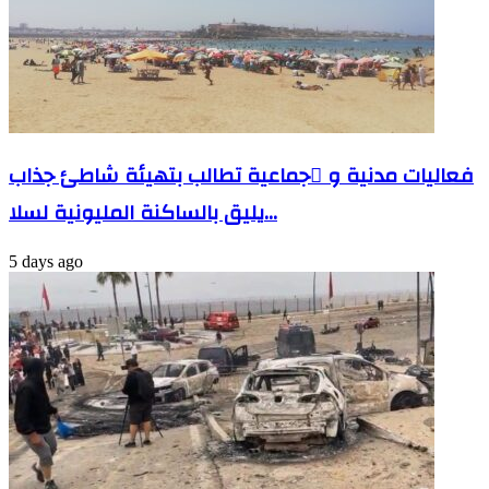
فعاليات مدنية و َجماعية تطالب بتهيئة شاطئ جذاب
يليق بالساكنة المليونية لسلا…
5 days ago