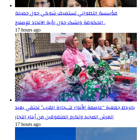
مؤسسة التطواني تستضيف شوكي حول حصيلة
الحكومة ولشكر حول رؤية الاتحاد للإصلاح .
17 hours ago
بالرباط جمعية “عاصمة الأنوار لتــجارة القرب” تحتفي بعيد
العرش المجيد وتكرم المتفوقين من أبناء التجار
17 hours ago