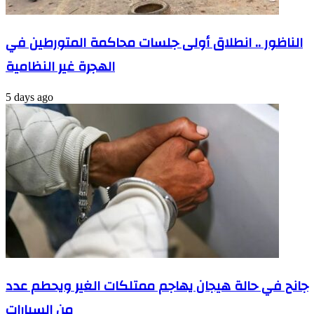
الناظور .. انطلاق أولى جلسات محاكمة المتورطين في
الهجرة غير النظامية
5 days ago
جانح في حالة هيجان يهاجم ممتلكات الغير ويحطم عدد
من السيارات